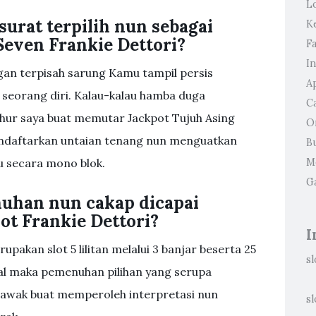
L
urat terpilih nun sebagai
K
even Frankie Dettori?
Fa
I
an terpisah sarung Kamu tampil persis
Ap
seorang diri. Kalau-kalau hamba duga
C
hur saya buat memutar Jackpot Tujuh Asing
O
endaftarkan untaian tenang nun menguatkan
B
u secara mono blok.
M
G
nuhan nun cakap dicapai
t Frankie Dettori?
I
pakan slot 5 lilitan melalui 3 banjar beserta 25
sl
inyal maka pemenuhan pilihan yang serupa
ah awak buat memperoleh interpretasi nun
sl