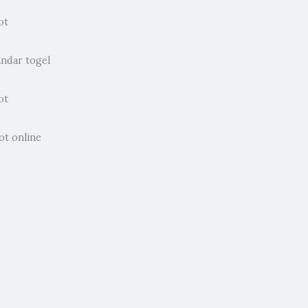
ot
andar togel
ot
ot online