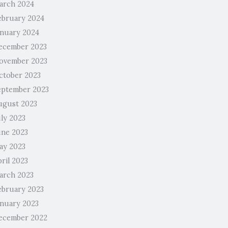
arch 2024
ebruary 2024
anuary 2024
ecember 2023
ovember 2023
ctober 2023
eptember 2023
ugust 2023
uly 2023
une 2023
ay 2023
ril 2023
arch 2023
ebruary 2023
anuary 2023
ecember 2022