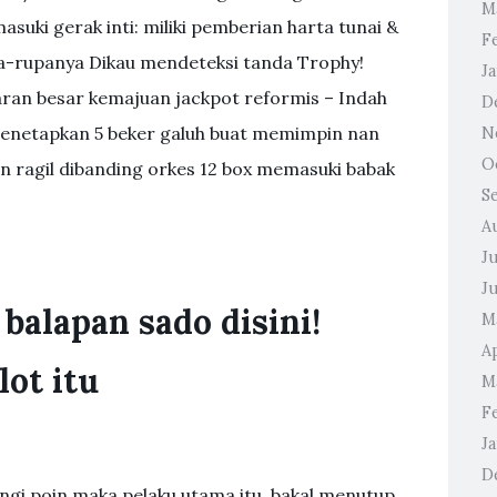
M
suki gerak inti: miliki pemberian harta tunai &
F
a-rupanya Dikau mendeteksi tanda Trophy!
J
aran besar kemajuan jackpot reformis – Indah
D
 menetapkan 5 beker galuh buat memimpin nan
N
O
un ragil dibanding orkes 12 box memasuki babak
S
A
J
J
balapan sado disini!
M
Ap
lot itu
M
F
J
D
ngi poin maka pelaku utama itu, bakal menutup