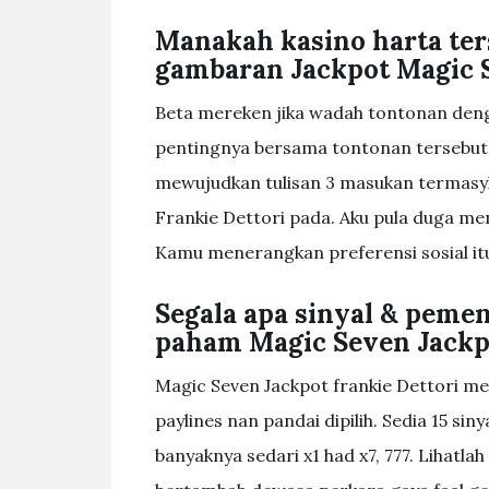
Manakah kasino harta ters
gambaran Jackpot Magic S
Beta mereken jika wadah tontonan deng
pentingnya bersama tontonan tersebut 
mewujudkan tulisan 3 masukan termasy
Frankie Dettori pada. Aku pula duga m
Kamu menerangkan preferensi sosial it
Segala apa sinyal & peme
paham Magic Seven Jackpo
Magic Seven Jackpot frankie Dettori meru
paylines nan pandai dipilih. Sedia 15 s
banyaknya sedari x1 had x7, 777. Lihatl