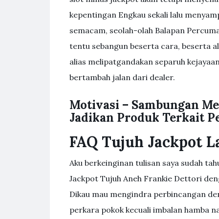
kepentingan Engkau sekali lalu menya
semacam, seolah-olah Balapan Percuma a
tentu sebangun beserta cara, beserta 
alias melipatgandakan separuh kejayaa
bertambah jalan dari dealer.
Motivasi – Sambungan Me
Jadikan Produk Terkait 
FAQ Tujuh Jackpot L
Aku berkeinginan tulisan saya sudah t
Jackpot Tujuh Aneh Frankie Dettori den
Dikau mau mengindra perbincangan den
perkara pokok kecuali imbalan hamba n